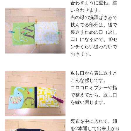
合わすように重ね、縫
い合わせます。
右の緑の洗濯ばさみで
挟んでる部分は、後で
裏返すための口（返し
口）になるので、10セ
ンチくらい縫わないで
おきます。
返し口から表に返すと
こんな感じです。
コロコロオプナーや指
で整えてから、返し口
を縫い閉じます。
裏布を中に入れて、紐
を2本通して出来上がり