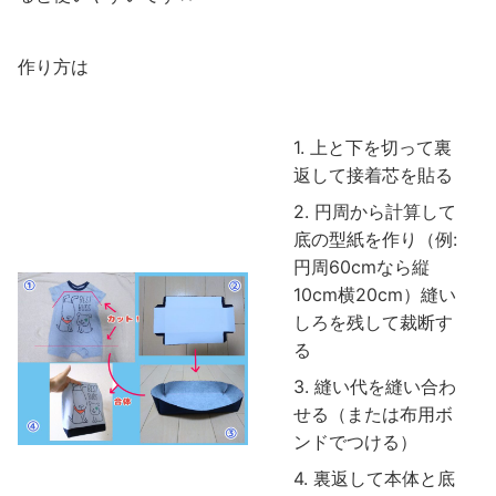
作り方は
上と下を切って裏
返して接着芯を貼る
円周から計算して
底の型紙を作り（例:
円周60cmなら縦
10cm横20cm）縫い
しろを残して裁断す
る
縫い代を縫い合わ
せる（または布用ボ
ンドでつける）
裏返して本体と底