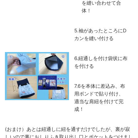
を縫い合わせて合
体！
5.袖があったところにD
カンを縫い付ける
6.紐通しを付け袋状に布
を付ける
7.6を本体に差込み、布
用ボンドで貼り付け、
適当な肩紐を付けて完
成！
(おまけ）あとは紐通しに紐を通すだけでしたが、裏が寂
しいので裏におしりふき取り出し口とポケットをつけまし